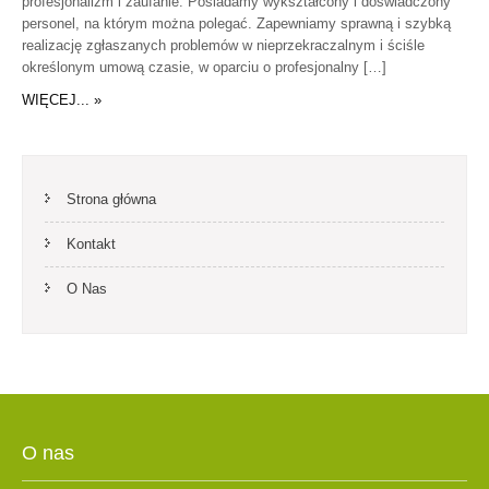
profesjonalizm i zaufanie. Posiadamy wykształcony i doświadczony
personel, na którym można polegać. Zapewniamy sprawną i szybką
realizację zgłaszanych problemów w nieprzekraczalnym i ściśle
określonym umową czasie, w oparciu o profesjonalny […]
WIĘCEJ... »
Strona główna
Kontakt
O Nas
O nas