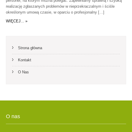
personel, na którym można polegać. Zapewniamy sprawną i szybką
realizację zgłaszanych problemów w nieprzekraczalnym i ściśle
określonym umową czasie, w oparciu o profesjonalny […]
WIĘCEJ... »
Strona główna
Kontakt
O Nas
O nas